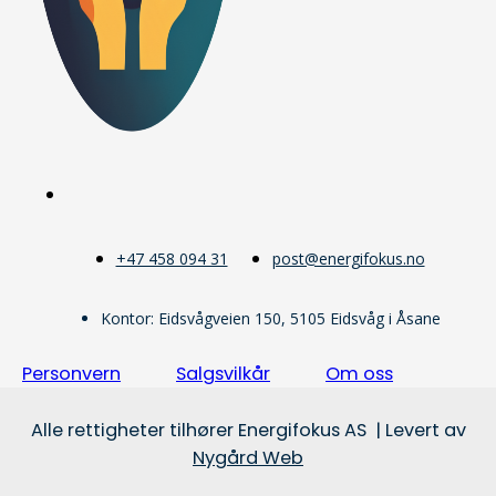
+47 458 094 31
post@energifokus.no
Kontor: Eidsvågveien 150, 5105 Eidsvåg i Åsane
Personvern
Salgsvilkår
Om oss
Alle rettigheter tilhører Energifokus AS | Levert av
Nygård Web