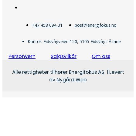
+47 458 094 31
post@energifokus.no
Kontor: Eidsvågveien 150, 5105 Eidsvåg i Åsane
Personvern
Salgsvilkår
Om oss
Alle rettigheter tilhører Energifokus AS | Levert
av
Nygård Web