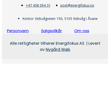
+47 458 094 31
post@energifokus.no
Kontor: Eidsvågveien 150, 5105 Eidsvåg i Åsane
Personvern
Salgsvilkår
Om oss
Alle rettigheter tilhører Energifokus AS | Levert
av
Nygård Web