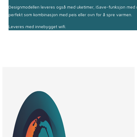
Designmodellen leveres også med uketimer, iSave-funksjon med mu
perfekt som kombinasjon med peis eller ovn for å spre varmen.
Leveres med innebygget wifi.