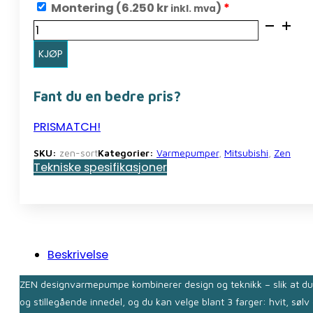
Montering (
6.250
kr
)
*
inkl. mva
ZEN
design-
KJØP
modell
sort
antall
Fant du en bedre pris?
PRISMATCH!
SKU:
zen-sort
Kategorier:
Varmepumper
,
Mitsubishi
,
Zen
Tekniske spesifikasjoner
Beskrivelse
ZEN designvarmepumpe kombinerer design og teknikk – slik at du
og stillegående innedel, og du kan velge blant 3 farger: hvit, sølv e