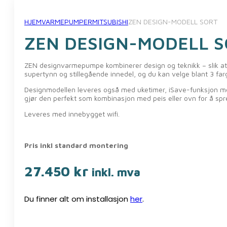
HJEM
VARMEPUMPER
MITSUBISHI
ZEN DESIGN-MODELL SORT
ZEN DESIGN-MODELL 
ZEN designvarmepumpe kombinerer design og teknikk – slik at
supertynn og stillegående innedel, og du kan velge blant 3 farger
Designmodellen leveres også med uketimer, iSave-funksjon med
gjør den perfekt som kombinasjon med peis eller ovn for å sp
Leveres med innebygget wifi.
Pris inkl standard montering
27.450
kr
inkl. mva
Du finner alt om installasjon
her
.