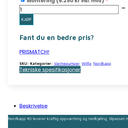
Montering (
6.250
kr
)
*
inkl. mva
Nordkapp
40
KJØP
mørk
grå
Fant du en bedre pris?
(6,5kW)
antall
PRISMATCH!
SKU:
Kategorier:
Varmepumper
,
Wilfa
,
Nordkapp
Tekniske spesifikasjoner
Beskrivelse
Nordkapp 40 leverer kraftig oppvarming og nedkjøling, tilpasset 