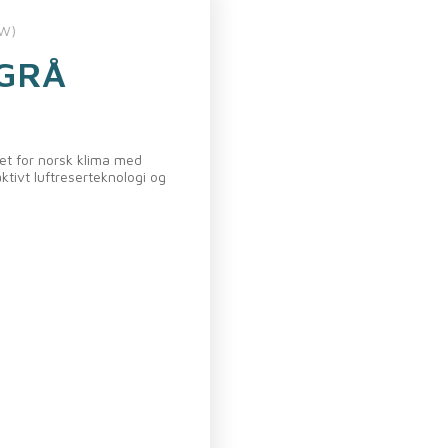
KW)
GRÅ
t for norsk klima med
tivt luftreserteknologi og