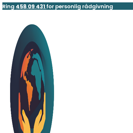
Ring
458 09 431
for personlig rådgivning