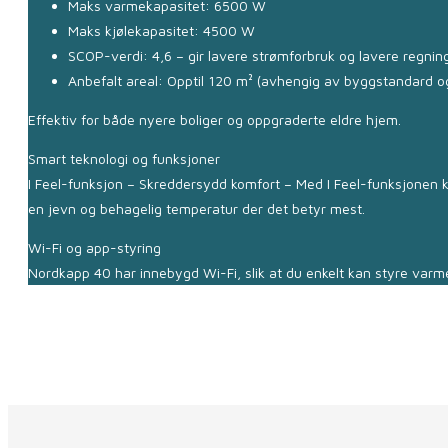
Maks varmekapasitet: 6500 W
Maks kjølekapasitet: 4500 W
SCOP-verdi: 4,6 – gir lavere strømforbruk og lavere regning
Anbefalt areal: Opptil 120 m² (avhengig av byggstandard og 
Effektiv for både nyere boliger og oppgraderte eldre hjem.
Smart teknologi og funksjoner
I Feel-funksjon – Skreddersydd komfort – Med I Feel-funksjonen k
en jevn og behagelig temperatur der det betyr mest.
Wi-Fi og app-styring
Nordkapp 40 har innebygd Wi-Fi, slik at du enkelt kan styre varme