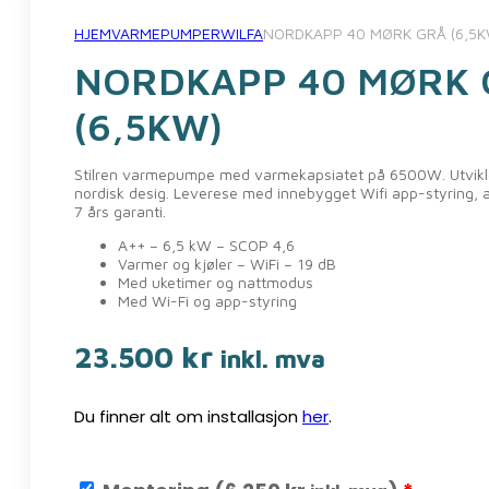
HJEM
VARMEPUMPER
WILFA
NORDKAPP 40 MØRK GRÅ (6,5
NORDKAPP 40 MØRK 
(6,5KW)
Stilren varmepumpe med varmekapsiatet på 6500W. Utvikle
nordisk desig. Leverese med innebygget Wifi app-styring, ak
7 års garanti.
A++ – 6,5 kW – SCOP 4,6
Varmer og kjøler – WiFi – 19 dB
Med uketimer og nattmodus
Med Wi-Fi og app-styring
23.500
kr
inkl. mva
Du finner alt om installasjon
her
.