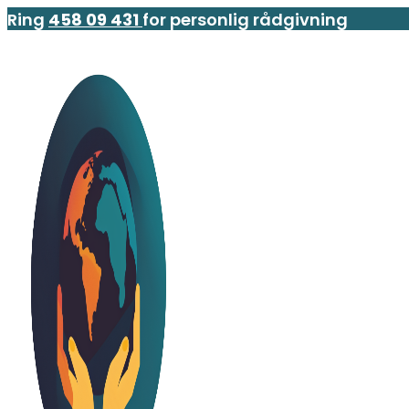
Ring
458 09 431
for personlig rådgivning