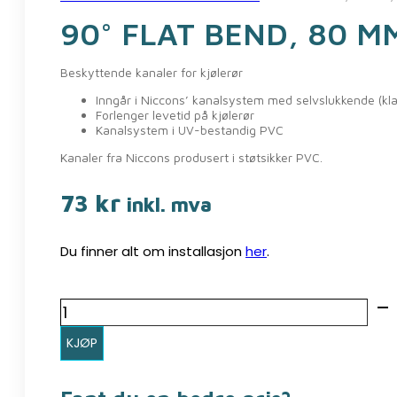
90° FLAT BEND, 80 M
Beskyttende kanaler for kjølerør
Inngår i Niccons’ kanalsystem med selvslukkende (kl
Forlenger levetid på kjølerør
Kanalsystem i UV-bestandig PVC
Kanaler fra Niccons produsert i støtsikker PVC.
73
kr
inkl. mva
Du finner alt om installasjon
her
.
90°
flat
KJØP
bend,
80