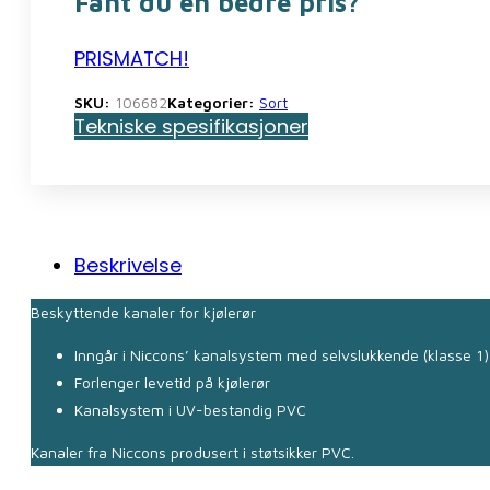
Fant du en bedre pris?
mm,
sort
PRISMATCH!
antall
SKU:
106682
Kategorier:
Sort
Tekniske spesifikasjoner
Beskrivelse
Beskyttende kanaler for kjølerør
Inngår i Niccons’ kanalsystem med selvslukkende (klasse 1
Forlenger levetid på kjølerør
Kanalsystem i UV-bestandig PVC
Kanaler fra Niccons produsert i støtsikker PVC.