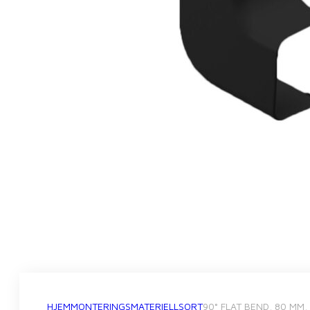
HJEM
MONTERINGSMATERIELL
SORT
90° FLAT BEND, 80 MM,